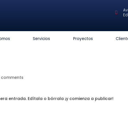
Av

Ed
somos
Servicios
Proyectos
Client
 comments
era entrada. Edítala o bórrala ¡y comienza a publicar!