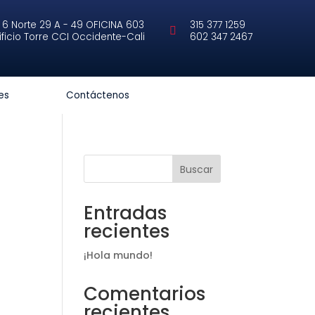
 6 Norte 29 A - 49 OFICINA 603
315 377 1259

ificio Torre CCI Occidente-Cali
602 347 2467
es
Contáctenos
Buscar
Entradas
recientes
¡Hola mundo!
Comentarios
recientes